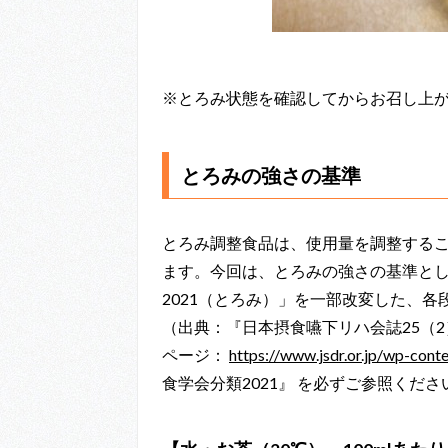
※とろみ状態を確認してからお召し上
とろみの強さの基準
とろみ調整食品は、使用量を調整する
ます。今回は、とろみの強さの基準と
2021（とろみ）」を一部改変した、
（出典：『日本摂食嚥下リハ会誌25（2）：
ページ：
https://www.jsdr.or.jp/wp-cont
食学会分類2021』 を必ずご参照くださ