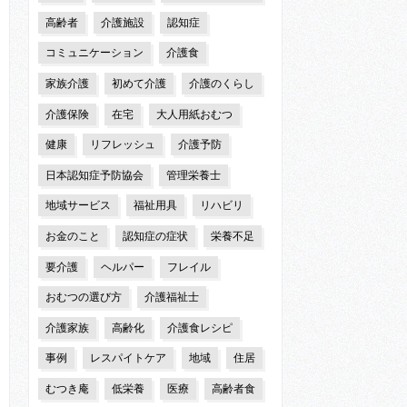
高齢者
介護施設
認知症
コミュニケーション
介護食
家族介護
初めて介護
介護のくらし
介護保険
在宅
大人用紙おむつ
健康
リフレッシュ
介護予防
日本認知症予防協会
管理栄養士
地域サービス
福祉用具
リハビリ
お金のこと
認知症の症状
栄養不足
要介護
ヘルパー
フレイル
おむつの選び方
介護福祉士
介護家族
高齢化
介護食レシピ
事例
レスパイトケア
地域
住居
むつき庵
低栄養
医療
高齢者食