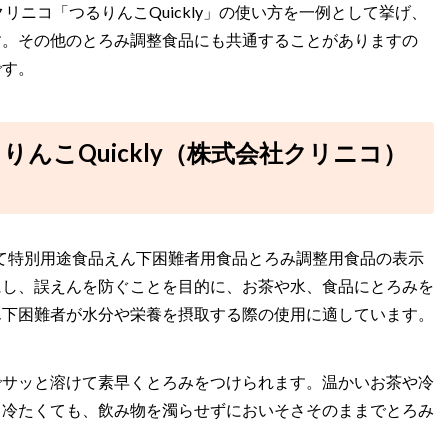
リニコ「つるりんこQuickly」の使い方を一例として挙げ、
す。その他のとろみ調整食品にも共通することがありますの
です。
んこQuickly（株式会社クリニコ）
初めて特別用途食品えん下困難者用食品とろみ調整用食品の表示
にし、誤えんを防ぐことを目的に、お茶や水、食品にとろみを
ん下困難者が水分や栄養を摂取する際の使用に適しています。
でサッと溶けて素早くとろみをつけられます。温かいお茶や冷
も冷たくても、飲み物を濁らせずにおいそさそのままでとろみ