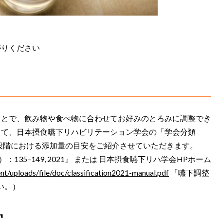
がりください
ことで、飲み物や食べ物に合わせてお好みのとろみに調整でき
して、日本摂食嚥下リハビリテーション学会の「学会分類
各段階における添加量の目安をご紹介させていただきます。
135–149, 2021』 または 日本摂食嚥下リハ学会HPホーム
ent/uploads/file/doc/classification2021-manual.pdf
『嚥下調整
い。）