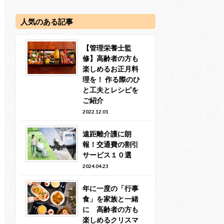
人気のある記事
【管理栄養士監
修】高齢者の方も
楽しめるお正月料
理を！ 作る際のひ
と工夫とレシピを
ご紹介
2022.12.01
遠距離介護に朗
報！交通費の割引
サービス１０選
2024.04.23
年に一度の「行事
食」を家族と一緒
に 高齢者の方も
楽しめるクリスマ