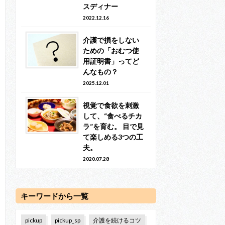
スディナー
2022.12.16
介護で損をしない
ための「おむつ使
用証明書」ってど
んなもの？
2025.12.01
視覚で食欲を刺激
して、“食べるチカ
ラ”を育む。 目で見
て楽しめる3つの工
夫。
2020.07.28
キーワードから一覧
pickup
pickup_sp
介護を続けるコツ