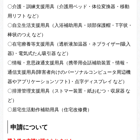
〇介護・訓練支援用具（介護用ベッド・体位変換器・移動
用リフト など）
〇自立生活支援用具（入浴補助用具・頭部保護帽・T字状・
棒状のつえ など）
〇在宅療養等支援用具（透析液加温器・ネブライザー(吸入
器)・電気式たん吸引器 など）
〇情報・意思疎通支援用具（携帯用会話補助装置・情報・
通信支援用具(障害者向けのパーソナルコンピュータ周辺機
器やアプリケーションソフト)・点字ディスプレイ など）
〇排泄管理支援用具（ストマー装置・紙おむつ・収尿器 な
ど）
〇居宅生活動作補助用具（住宅改修費）
申請について