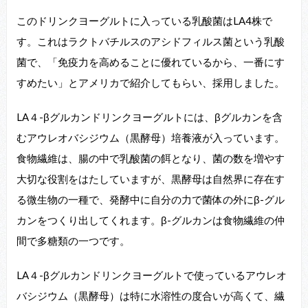
このドリンクヨーグルトに入っている乳酸菌はLA4株で
す。これはラクトバチルスのアシドフィルス菌という乳酸
菌で、「免疫力を高めることに優れているから、一番にす
すめたい」とアメリカで紹介してもらい、採用しました。
LA４-βグルカンドリンクヨーグルトには、βグルカンを含
むアウレオバシジウム（黒酵母）培養液が入っています。
食物繊維は、腸の中で乳酸菌の餌となり、菌の数を増やす
大切な役割をはたしていますが、黒酵母は自然界に存在す
る微生物の一種で、発酵中に自分の力で菌体の外にβ-グル
カンをつくり出してくれます。β-グルカンは食物繊維の仲
間で多糖類の一つです。
LA４-βグルカンドリンクヨーグルトで使っているアウレオ
バシジウム（黒酵母）は特に水溶性の度合いが高くて、繊