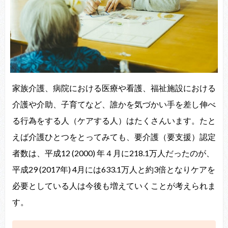
家族介護、病院における医療や看護、福祉施設における
介護や介助、子育てなど、誰かを気づかい手を差し伸べ
る行為をする人（ケアする人）はたくさんいます。たと
えば介護
ひとつ
をとってみても、要介護（要支援）認定
者数は、平成
12 (2000)
年４月に
218.1
万人だったのが、
平成
29 (2017
年
) 4
月には
633.1
万人と約
3
倍となりケアを
必要としている人は今後も増えていくことが考えられま
す。