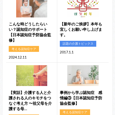
こんな時どうしたらい
【新年のご挨拶】本年も
い？認知症のサポート
宜しくお願い申し上げま
【日本認知症予防協会監
す。
修】
話題の介護トピックス
考える認知症ケア
2017.1.1
2024.12.11
【実話】介護する人と介
事例から学ぶ認知症 感
護される人のキモチをつ
情編③【日本認知症予防
なぐ考え方 〜祖父母を介
協会監修】
護する母…
考える認知症ケア