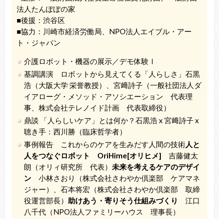
法人たんぽぽの家
■後援：渋谷区
■協力：川崎市経済労働局、NPO法人エイブル・アー
ト・ジャパン
介護ロボット・機器の展示／デモ体験Ⅰ
基調講演 ロボットから見えてくる「人らしさ」石黒
浩（大阪大学 栄誉教授）、宮﨑詩子（一般社団法人ダ
イアローグ・メソッド・アソシエーション 代表理
事、株式会社テレノイド計画 代表取締役）
鼎談 「人らしいケア」とは何か？石黒浩 x 宮﨑詩子 x
聴き手：西川勝（臨床哲学者）
事例報告 これからのケアを生みだす人間の技術
人と
人をつなぐロボット OriHime[オリヒメ]
吉藤健太
朗（オリィ研究所 代表）
未来を考えるケアのデザイ
ン
小林さおり（株式会社さわやか倶楽部 ケアマネ
ジャー）、石本将宏（株式会社さわやか倶楽部 取締
役運営部長）
助けあう・寄りそう仕組みづくり
江口
八千代（NPO法人ファミリーハウス 理事長）