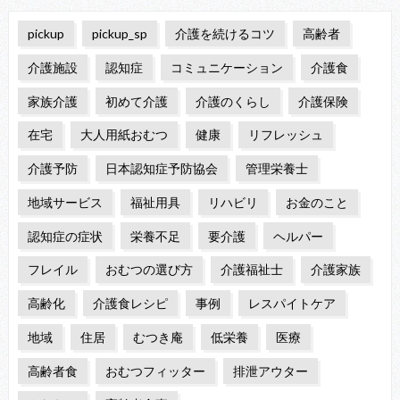
pickup
pickup_sp
介護を続けるコツ
高齢者
介護施設
認知症
コミュニケーション
介護食
家族介護
初めて介護
介護のくらし
介護保険
在宅
大人用紙おむつ
健康
リフレッシュ
介護予防
日本認知症予防協会
管理栄養士
地域サービス
福祉用具
リハビリ
お金のこと
認知症の症状
栄養不足
要介護
ヘルパー
フレイル
おむつの選び方
介護福祉士
介護家族
高齢化
介護食レシピ
事例
レスパイトケア
地域
住居
むつき庵
低栄養
医療
高齢者食
おむつフィッター
排泄アウター