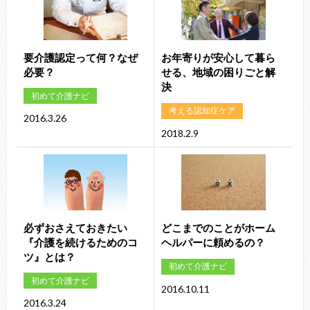
要介護認定って何？なぜ
お年寄りが安心して暮ら
必要？
せる、地域の困りごと解
決
初めて介護ナビ
考える認知症ケア
2016.3.26
2018.2.9
必ずおさえておきたい
どこまでのことがホーム
『介護を続けるためのコ
ヘルパーに頼めるの？
ツ』とは？
初めて介護ナビ
初めて介護ナビ
2016.10.11
2016.3.24