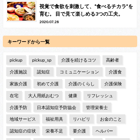
視覚で食欲を刺激して、“食べるチカラ”を
育む。 目で見て楽しめる3つの工夫。
2020.07.28
キーワードから一覧
pickup
pickup_sp
介護を続けるコツ
高齢者
介護施設
認知症
コミュニケーション
介護食
家族介護
初めて介護
介護のくらし
介護保険
在宅
大人用紙おむつ
健康
リフレッシュ
介護予防
日本認知症予防協会
管理栄養士
地域サービス
福祉用具
リハビリ
お金のこと
認知症の症状
栄養不足
要介護
ヘルパー