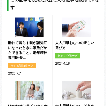
す
離れて暮らす親が認知症
大人用紙おむつの正しい
になったときに家族だか
選び方
らできること。老年精神
初めて介護ナビ
専門医 長…
2024.4.18
考える認知症ケア
2023.7.7
Livedoオンラインセミナ
大人用紙おむつ、どうや