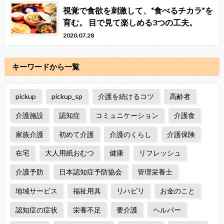
視覚で食欲を刺激して、“食べるチカラ”を
育む。 目で見て楽しめる3つの工夫。
2020.07.28
キーワードから一覧
pickup
pickup_sp
介護を続けるコツ
高齢者
介護施設
認知症
コミュニケーション
介護食
家族介護
初めて介護
介護のくらし
介護保険
在宅
大人用紙おむつ
健康
リフレッシュ
介護予防
日本認知症予防協会
管理栄養士
地域サービス
福祉用具
リハビリ
お金のこと
認知症の症状
栄養不足
要介護
ヘルパー