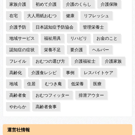
家族介護
初めて介護
介護のくらし
介護保険
在宅
大人用紙おむつ
健康
リフレッシュ
介護予防
日本認知症予防協会
管理栄養士
地域サービス
福祉用具
リハビリ
お金のこと
認知症の症状
栄養不足
要介護
ヘルパー
フレイル
おむつの選び方
介護福祉士
介護家族
高齢化
介護食レシピ
事例
レスパイトケア
地域
住居
むつき庵
低栄養
医療
高齢者食
おむつフィッター
排泄アウター
やわらか
高齢者食事
運営社情報