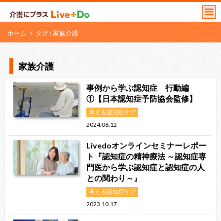
ホーム
タグ : 家族介護
家族介護
事例から学ぶ認知症 行動編
①【日本認知症予防協会監修】
考える認知症ケア
2024.06.12
Livedoオンラインセミナーレポー
ト『認知症の精神療法 ～認知症専
門医から学ぶ認知症と認知症の人
との関わり～』
考える認知症ケア
2023.10.17