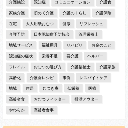
介護施設
認知症
コミュニケーション
介護食
家族介護
初めて介護
介護のくらし
介護保険
在宅
大人用紙おむつ
健康
リフレッシュ
介護予防
日本認知症予防協会
管理栄養士
地域サービス
福祉用具
リハビリ
お金のこと
認知症の症状
栄養不足
要介護
ヘルパー
フレイル
おむつの選び方
介護福祉士
介護家族
高齢化
介護食レシピ
事例
レスパイトケア
地域
住居
むつき庵
低栄養
医療
高齢者食
おむつフィッター
排泄アウター
やわらか
高齢者食事