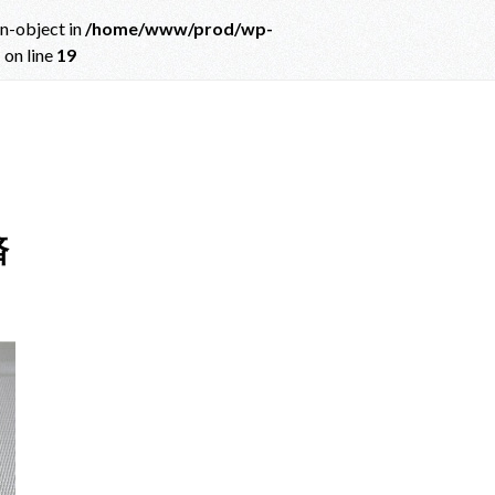
on-object in
/home/www/prod/wp-
p
on line
19
ct in
/home/www/prod/wp-content/themes/albatros_child/single.php
on
済