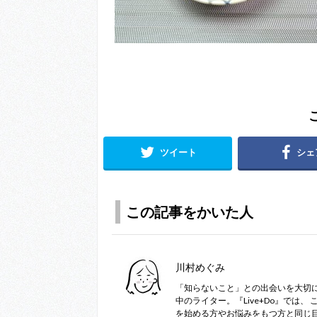
ツイート
シェ
この記事をかいた人
川村めぐみ
「知らないこと」との出会いを大切
中のライター。『Live+Do』では、
を始める方やお悩みをもつ方と同じ