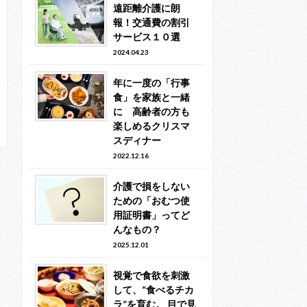
遠距離介護に朗
報！交通費の割引
サービス１０選
2024.04.23
年に一度の「行事
食」を家族と一緒
に 高齢者の方も
楽しめるクリスマ
スディナー
2022.12.16
介護で損をしない
ための「おむつ使
用証明書」ってど
んなもの？
2025.12.01
視覚で食欲を刺激
して、“食べるチカ
ラ”を育む。 目で見