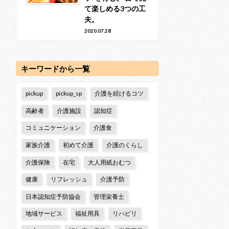
て楽しめる3つの工
夫。
2020.07.28
キーワードから一覧
pickup
pickup_sp
介護を続けるコツ
高齢者
介護施設
認知症
コミュニケーション
介護食
家族介護
初めて介護
介護のくらし
介護保険
在宅
大人用紙おむつ
健康
リフレッシュ
介護予防
日本認知症予防協会
管理栄養士
地域サービス
福祉用具
リハビリ