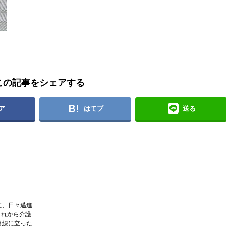
この記事をシェアする
ア
はてブ
送る
に、日々邁進
 これから介護
目線に立った