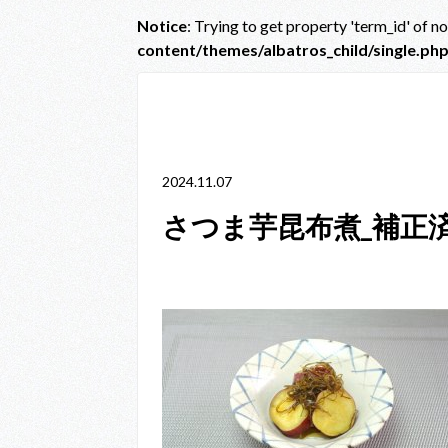
Notice
: Trying to get property 'term_id' of n
content/themes/albatros_child/single.ph
Notice
: Trying to get property 'term_id' of non-obje
line
38
2024.11.07
さつま芋昆布煮_補正