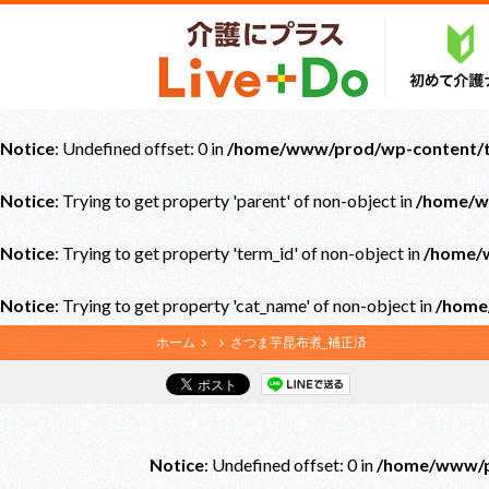
Notice
: Undefined offset: 0 in
/home/www/prod/wp-content/th
Notice
: Trying to get property 'parent' of non-object in
/home/w
Notice
: Trying to get property 'term_id' of non-object in
/home/w
Notice
: Trying to get property 'cat_name' of non-object in
/home
ホーム
さつま芋昆布煮_補正済
Notice
: Undefined offset: 0 in
/home/www/pr