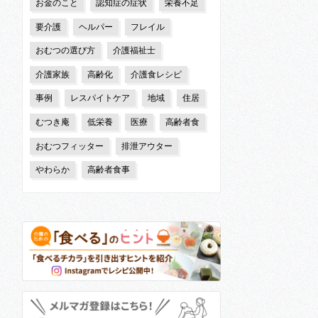
お金のこと
認知症の症状
栄養不足
要介護
ヘルパー
フレイル
おむつの選び方
介護福祉士
介護家族
高齢化
介護食レシピ
事例
レスパイトケア
地域
住居
むつき庵
低栄養
医療
高齢者食
おむつフィッター
排泄アウター
やわらか
高齢者食事