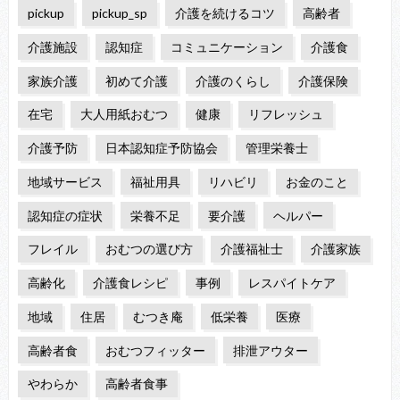
pickup
pickup_sp
介護を続けるコツ
高齢者
介護施設
認知症
コミュニケーション
介護食
家族介護
初めて介護
介護のくらし
介護保険
在宅
大人用紙おむつ
健康
リフレッシュ
介護予防
日本認知症予防協会
管理栄養士
地域サービス
福祉用具
リハビリ
お金のこと
認知症の症状
栄養不足
要介護
ヘルパー
フレイル
おむつの選び方
介護福祉士
介護家族
高齢化
介護食レシピ
事例
レスパイトケア
地域
住居
むつき庵
低栄養
医療
高齢者食
おむつフィッター
排泄アウター
やわらか
高齢者食事