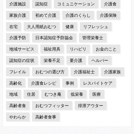
介護施設
認知症
コミュニケーション
介護食
家族介護
初めて介護
介護のくらし
介護保険
在宅
大人用紙おむつ
健康
リフレッシュ
介護予防
日本認知症予防協会
管理栄養士
地域サービス
福祉用具
リハビリ
お金のこと
認知症の症状
栄養不足
要介護
ヘルパー
フレイル
おむつの選び方
介護福祉士
介護家族
高齢化
介護食レシピ
事例
レスパイトケア
地域
住居
むつき庵
低栄養
医療
高齢者食
おむつフィッター
排泄アウター
やわらか
高齢者食事