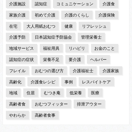
介護施設
認知症
コミュニケーション
介護食
家族介護
初めて介護
介護のくらし
介護保険
在宅
大人用紙おむつ
健康
リフレッシュ
介護予防
日本認知症予防協会
管理栄養士
地域サービス
福祉用具
リハビリ
お金のこと
認知症の症状
栄養不足
要介護
ヘルパー
フレイル
おむつの選び方
介護福祉士
介護家族
高齢化
介護食レシピ
事例
レスパイトケア
地域
住居
むつき庵
低栄養
医療
高齢者食
おむつフィッター
排泄アウター
やわらか
高齢者食事