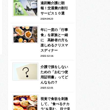
遠距離介護に朗
報！交通費の割引
サービス１０選
2024.04.23
年に一度の「行事
食」を家族と一緒
に 高齢者の方も
楽しめるクリスマ
スディナー
2022.12.16
介護で損をしない
ための「おむつ使
用証明書」ってど
んなもの？
2025.12.01
視覚で食欲を刺激
して、“食べるチカ
ラ”を育む。 目で見