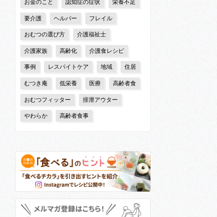
お金のこと
認知症の症状
栄養不足
要介護
ヘルパー
フレイル
おむつの選び方
介護福祉士
介護家族
高齢化
介護食レシピ
事例
レスパイトケア
地域
住居
むつき庵
低栄養
医療
高齢者食
おむつフィッター
排泄アウター
やわらか
高齢者食事