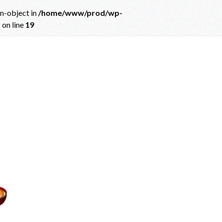
on-object in
/home/www/prod/wp-
p
on line
19
ct in
/home/www/prod/wp-content/themes/albatros_child/single.php
on