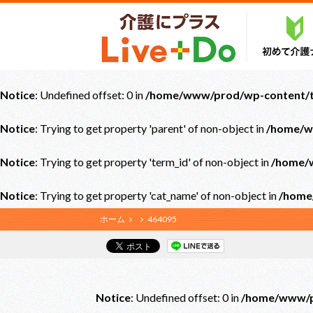
Notice
: Undefined offset: 0 in
/home/www/prod/wp-content/th
Notice
: Trying to get property 'parent' of non-object in
/home/w
Notice
: Trying to get property 'term_id' of non-object in
/home/w
Notice
: Trying to get property 'cat_name' of non-object in
/home
ホーム
464095
Notice
: Undefined offset: 0 in
/home/www/pr