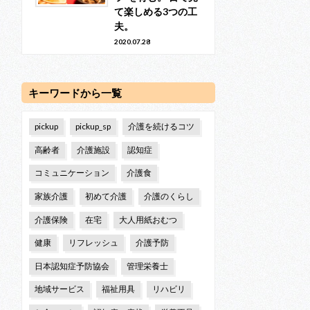
て楽しめる3つの工
夫。
2020.07.28
キーワードから一覧
pickup
pickup_sp
介護を続けるコツ
高齢者
介護施設
認知症
コミュニケーション
介護食
家族介護
初めて介護
介護のくらし
介護保険
在宅
大人用紙おむつ
健康
リフレッシュ
介護予防
日本認知症予防協会
管理栄養士
地域サービス
福祉用具
リハビリ