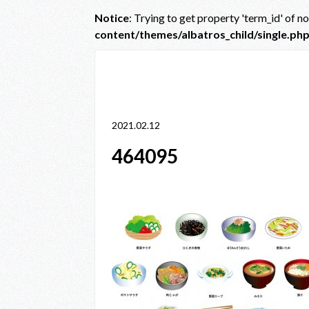
Notice
: Trying to get property 'term_id' of n
content/themes/albatros_child/single.ph
Notice
: Trying to get property 'term_id' of non-obje
line
38
2021.02.12
464095