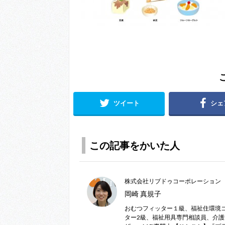
ツイート
シェ
この記事をかいた人
株式会社リブドゥコーポレーション
岡崎 真規子
おむつフィッター１級、福祉住環境
ター2級、福祉用具専門相談員、介