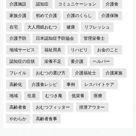
介護施設
認知症
コミュニケーション
介護食
家族介護
初めて介護
介護のくらし
介護保険
在宅
大人用紙おむつ
健康
リフレッシュ
介護予防
日本認知症予防協会
管理栄養士
地域サービス
福祉用具
リハビリ
お金のこと
認知症の症状
栄養不足
要介護
ヘルパー
フレイル
おむつの選び方
介護福祉士
介護家族
高齢化
介護食レシピ
事例
レスパイトケア
地域
住居
むつき庵
低栄養
医療
高齢者食
おむつフィッター
排泄アウター
やわらか
高齢者食事