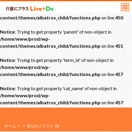
Notice
: Undefined offset: 0 in
/home/www/prod/wp-
content/themes/albatros_child/functions.php
on line
450
Notice
: Trying to get property 'parent' of non-object in
/home/www/prod/wp-
content/themes/albatros_child/functions.php
on line
451
Notice
: Trying to get property 'term_id' of non-object in
/home/www/prod/wp-
content/themes/albatros_child/functions.php
on line
457
Notice
: Trying to get property 'cat_name' of non-object in
/home/www/prod/wp-
content/themes/albatros_child/functions.php
on line
457
ホーム
尿もれイラスト-06