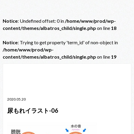
Notice
: Undefined offset: 0 in
/home/www/prod/wp-
content/themes/albatros_child/single.php
on line
18
Notice
: Trying to get property 'term_id' of non-object in
/home/www/prod/wp-
content/themes/albatros_child/single.php
on line
19
Notice
: Trying to get property 'term_id' of non-object in
/home/www/prod/wp-content/themes/albatros_child/single.php
on line
38
2020.05.20
尿もれイラスト-06