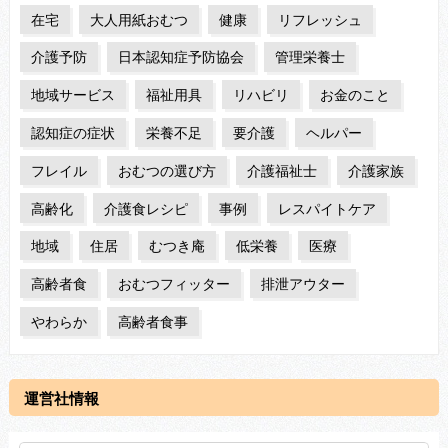
在宅
大人用紙おむつ
健康
リフレッシュ
介護予防
日本認知症予防協会
管理栄養士
地域サービス
福祉用具
リハビリ
お金のこと
認知症の症状
栄養不足
要介護
ヘルパー
フレイル
おむつの選び方
介護福祉士
介護家族
高齢化
介護食レシピ
事例
レスパイトケア
地域
住居
むつき庵
低栄養
医療
高齢者食
おむつフィッター
排泄アウター
やわらか
高齢者食事
運営社情報