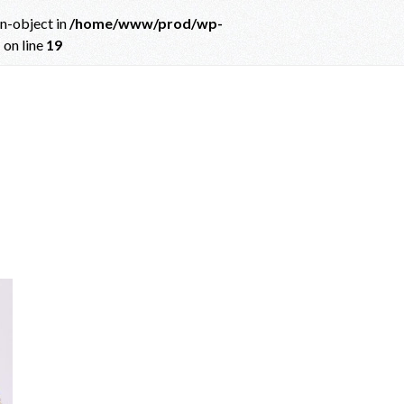
on-object in
/home/www/prod/wp-
p
on line
19
ct in
/home/www/prod/wp-content/themes/albatros_child/single.php
on