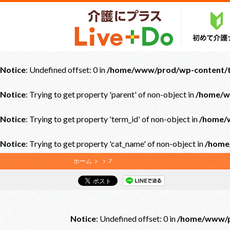
Notice
: Undefined offset: 0 in
/home/www/prod/wp-content/th
Notice
: Trying to get property 'parent' of non-object in
/home/w
Notice
: Trying to get property 'term_id' of non-object in
/home/w
Notice
: Trying to get property 'cat_name' of non-object in
/home
ホーム
7
Notice
: Undefined offset: 0 in
/home/www/pr