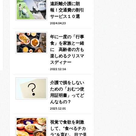
遠距離介護に朗
報！交通費の割引
サービス１０選
2024.04.23
年に一度の「行事
食」を家族と一緒
に 高齢者の方も
楽しめるクリスマ
スディナー
2022.12.16
介護で損をしない
ための「おむつ使
用証明書」ってど
んなもの？
2025.12.01
視覚で食欲を刺激
して、“食べるチカ
ラ”を育む。 目で見