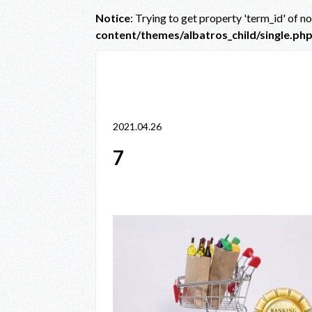
Notice
: Trying to get property 'term_id' of n
content/themes/albatros_child/single.ph
Notice
: Trying to get property 'term_id' of non-obje
line
38
2021.04.26
7