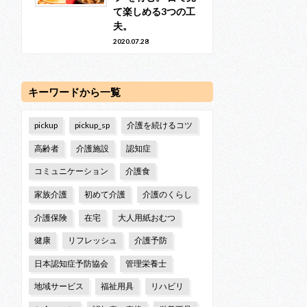
て楽しめる3つの工
夫。
2020.07.28
キーワードから一覧
pickup
pickup_sp
介護を続けるコツ
高齢者
介護施設
認知症
コミュニケーション
介護食
家族介護
初めて介護
介護のくらし
介護保険
在宅
大人用紙おむつ
健康
リフレッシュ
介護予防
日本認知症予防協会
管理栄養士
地域サービス
福祉用具
リハビリ