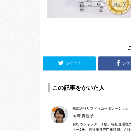
ツイート
シェ
この記事をかいた人
株式会社リブドゥコーポレーション
岡崎 真規子
おむつフィッター１級、福祉住環境
ター2級、福祉用具専門相談員、介