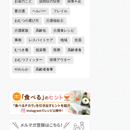
お金のこと
認知症の症状
栄養不足
要介護
ヘルパー
フレイル
おむつの選び方
介護福祉士
介護家族
高齢化
介護食レシピ
事例
レスパイトケア
地域
住居
むつき庵
低栄養
医療
高齢者食
おむつフィッター
排泄アウター
やわらか
高齢者食事