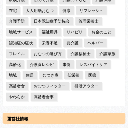
在宅
大人用紙おむつ
健康
リフレッシュ
介護予防
日本認知症予防協会
管理栄養士
地域サービス
福祉用具
リハビリ
お金のこと
認知症の症状
栄養不足
要介護
ヘルパー
フレイル
おむつの選び方
介護福祉士
介護家族
高齢化
介護食レシピ
事例
レスパイトケア
地域
住居
むつき庵
低栄養
医療
高齢者食
おむつフィッター
排泄アウター
やわらか
高齢者食事
運営社情報