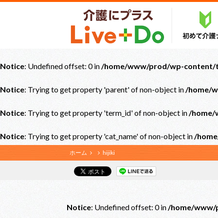
Notice
: Undefined offset: 0 in
/home/www/prod/wp-content/th
Notice
: Trying to get property 'parent' of non-object in
/home/w
Notice
: Trying to get property 'term_id' of non-object in
/home/w
Notice
: Trying to get property 'cat_name' of non-object in
/home
ホーム
hijiki
Notice
: Undefined offset: 0 in
/home/www/pr