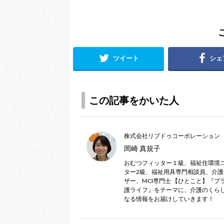
ツイート
シェ
この記事をかいた人
株式会社リブドゥコーポレーション
岡崎 真規子
おむつフィッター１級、福祉住環境
ター2級、福祉用具専門相談員、介
ザー、MCI専門士 【ひとこと】『プ
護ライフ』をテーマに、介護のくら
なる情報をお届けしていきます！