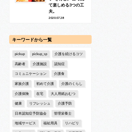
て楽しめる3つの工
夫。
2020.07.28
キーワードから一覧
pickup
pickup_sp
介護を続けるコツ
高齢者
介護施設
認知症
コミュニケーション
介護食
家族介護
初めて介護
介護のくらし
介護保険
在宅
大人用紙おむつ
健康
リフレッシュ
介護予防
日本認知症予防協会
管理栄養士
地域サービス
福祉用具
リハビリ