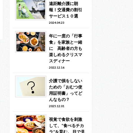
遠距離介護に朗
報！交通費の割引
サービス１０選
2024.04.23
年に一度の「行事
食」を家族と一緒
に 高齢者の方も
楽しめるクリスマ
スディナー
2022.12.16
介護で損をしない
ための「おむつ使
用証明書」ってど
んなもの？
2025.12.01
視覚で食欲を刺激
して、“食べるチカ
ラ”を育む。 目で見