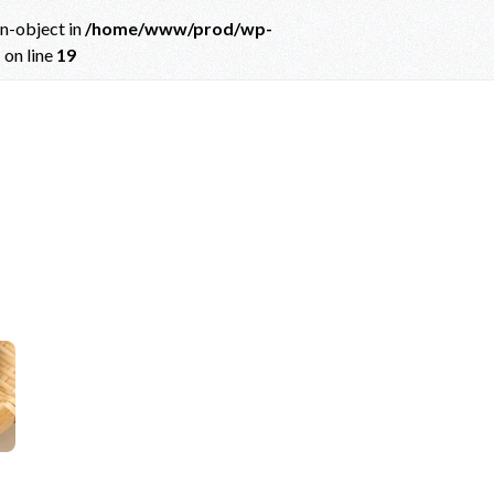
on-object in
/home/www/prod/wp-
p
on line
19
ct in
/home/www/prod/wp-content/themes/albatros_child/single.php
on