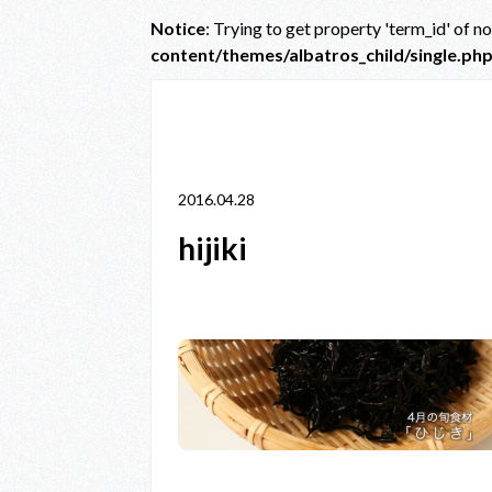
Notice
: Trying to get property 'term_id' of n
content/themes/albatros_child/single.ph
Notice
: Trying to get property 'term_id' of non-obje
line
38
2016.04.28
hijiki