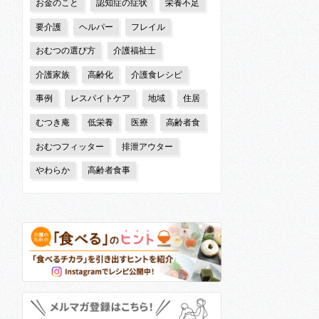
お金のこと
認知症の症状
栄養不足
要介護
ヘルパー
フレイル
おむつの選び方
介護福祉士
介護家族
高齢化
介護食レシピ
事例
レスパイトケア
地域
住居
むつき庵
低栄養
医療
高齢者食
おむつフィッター
排泄アウター
やわらか
高齢者食事