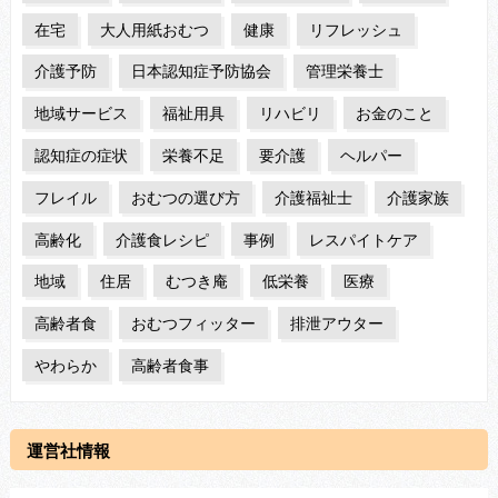
在宅
大人用紙おむつ
健康
リフレッシュ
介護予防
日本認知症予防協会
管理栄養士
地域サービス
福祉用具
リハビリ
お金のこと
認知症の症状
栄養不足
要介護
ヘルパー
フレイル
おむつの選び方
介護福祉士
介護家族
高齢化
介護食レシピ
事例
レスパイトケア
地域
住居
むつき庵
低栄養
医療
高齢者食
おむつフィッター
排泄アウター
やわらか
高齢者食事
運営社情報