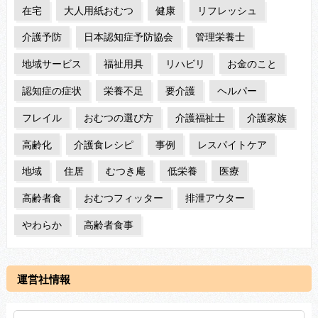
在宅
大人用紙おむつ
健康
リフレッシュ
介護予防
日本認知症予防協会
管理栄養士
地域サービス
福祉用具
リハビリ
お金のこと
認知症の症状
栄養不足
要介護
ヘルパー
フレイル
おむつの選び方
介護福祉士
介護家族
高齢化
介護食レシピ
事例
レスパイトケア
地域
住居
むつき庵
低栄養
医療
高齢者食
おむつフィッター
排泄アウター
やわらか
高齢者食事
運営社情報