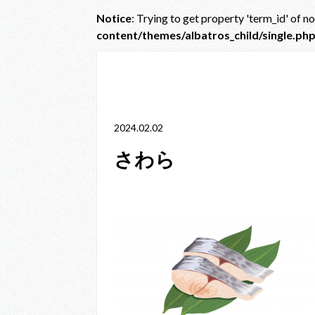
Notice
: Trying to get property 'term_id' of n
content/themes/albatros_child/single.ph
Notice
: Trying to get property 'term_id' of non-obje
line
38
2024.02.02
さわら