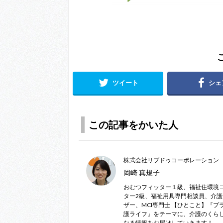
ツイート
シェ
この記事をかいた人
株式会社リブドゥコーポレーション
岡崎 真規子
おむつフィッター１級、福祉住環境
ター2級、福祉用具専門相談員、介
ザー、MCI専門士 【ひとこと】『プ
護ライフ』をテーマに、介護のくら
なる情報をお届けしていきます！