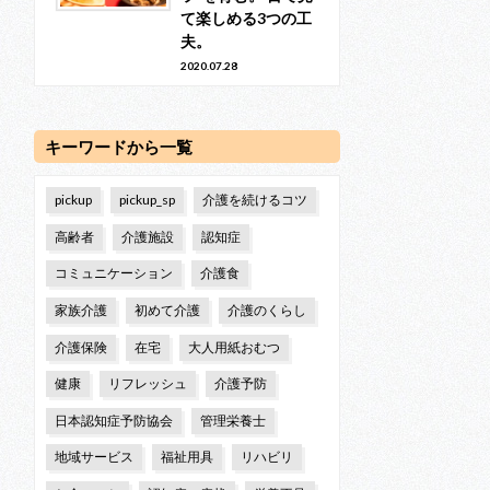
て楽しめる3つの工
夫。
2020.07.28
キーワードから一覧
pickup
pickup_sp
介護を続けるコツ
高齢者
介護施設
認知症
コミュニケーション
介護食
家族介護
初めて介護
介護のくらし
介護保険
在宅
大人用紙おむつ
健康
リフレッシュ
介護予防
日本認知症予防協会
管理栄養士
地域サービス
福祉用具
リハビリ