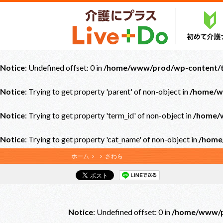
Notice
: Undefined offset: 0 in
/home/www/prod/wp-content/th
Notice
: Trying to get property 'parent' of non-object in
/home/w
Notice
: Trying to get property 'term_id' of non-object in
/home/w
Notice
: Trying to get property 'cat_name' of non-object in
/home
ホーム
さわら
Notice
: Undefined offset: 0 in
/home/www/pr