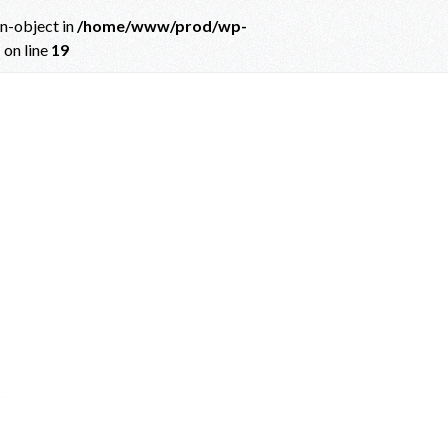
on-object in
/home/www/prod/wp-
p
on line
19
ct in
/home/www/prod/wp-content/themes/albatros_child/single.php
on