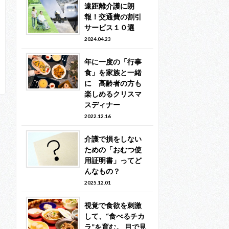
遠距離介護に朗
報！交通費の割引
サービス１０選
2024.04.23
年に一度の「行事
食」を家族と一緒
に 高齢者の方も
楽しめるクリスマ
スディナー
2022.12.16
介護で損をしない
ための「おむつ使
用証明書」ってど
んなもの？
2025.12.01
視覚で食欲を刺激
して、“食べるチカ
ラ”を育む。 目で見