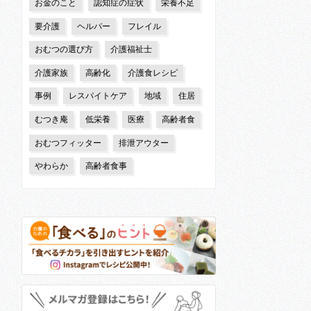
お金のこと
認知症の症状
栄養不足
要介護
ヘルパー
フレイル
おむつの選び方
介護福祉士
介護家族
高齢化
介護食レシピ
事例
レスパイトケア
地域
住居
むつき庵
低栄養
医療
高齢者食
おむつフィッター
排泄アウター
やわらか
高齢者食事