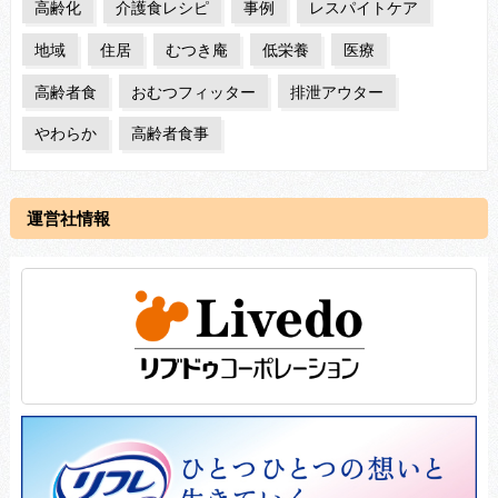
高齢化
介護食レシピ
事例
レスパイトケア
地域
住居
むつき庵
低栄養
医療
高齢者食
おむつフィッター
排泄アウター
やわらか
高齢者食事
運営社情報