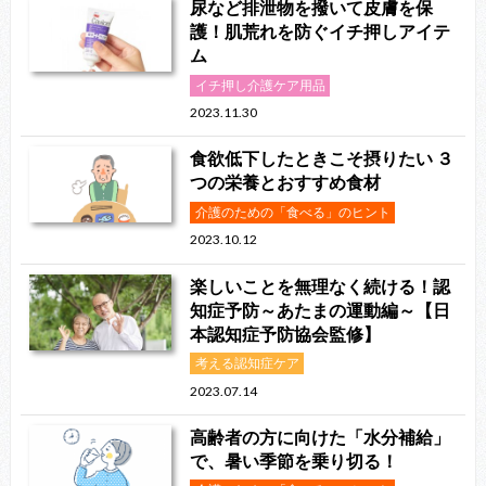
尿など排泄物を撥いて皮膚を保
護！肌荒れを防ぐイチ押しアイテ
ム
イチ押し介護ケア用品
2023.11.30
食欲低下したときこそ摂りたい ３
つの栄養とおすすめ食材
介護のための「食べる」のヒント
2023.10.12
楽しいことを無理なく続ける！認
知症予防～あたまの運動編～【日
本認知症予防協会監修】
考える認知症ケア
2023.07.14
高齢者の方に向けた「水分補給」
で、暑い季節を乗り切る！