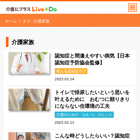
ホーム
タグ : 介護家族
介護家族
認知症と間違えやすい病気【日本
認知症予防協会監修】
考える認知症ケア
2025.01.14
トイレで排尿したいという思いを
叶えるために おむつに頼りきり
にならない住環境の工夫
介護のための「おむつ」のヒント
2025.01.11
こんな時どうしたらいい？認知症