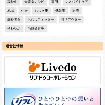
高齢化
介護食レシピ
事例
レスパイトケア
地域
住居
むつき庵
低栄養
医療
高齢者食
おむつフィッター
排泄アウター
やわらか
高齢者食事
運営社情報