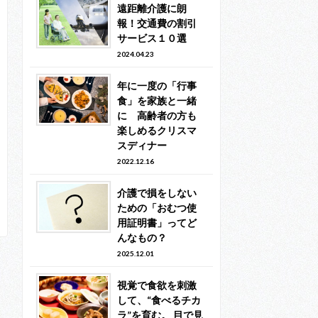
遠距離介護に朗
報！交通費の割引
サービス１０選
2024.04.23
年に一度の「行事
食」を家族と一緒
に 高齢者の方も
楽しめるクリスマ
スディナー
2022.12.16
介護で損をしない
ための「おむつ使
用証明書」ってど
んなもの？
2025.12.01
視覚で食欲を刺激
して、“食べるチカ
ラ”を育む。 目で見