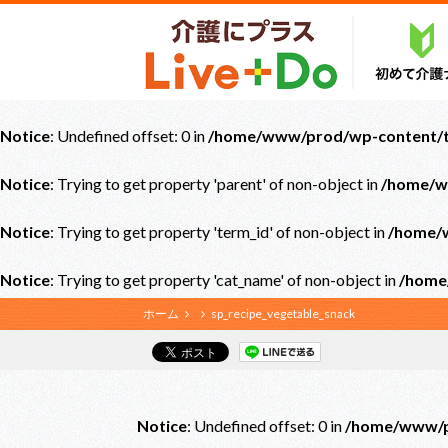
Notice
: Undefined offset: 0 in
/home/www/prod/wp-content/th
Notice
: Trying to get property 'parent' of non-object in
/home/w
Notice
: Trying to get property 'term_id' of non-object in
/home/w
Notice
: Trying to get property 'cat_name' of non-object in
/home
ホーム
sp_recipe_vegetable_snack
Notice
: Undefined offset: 0 in
/home/www/pr