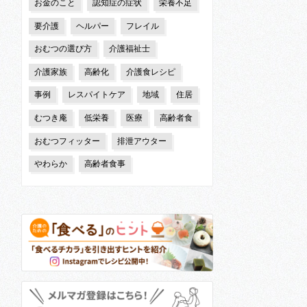
お金のこと
認知症の症状
栄養不足
要介護
ヘルパー
フレイル
おむつの選び方
介護福祉士
介護家族
高齢化
介護食レシピ
事例
レスパイトケア
地域
住居
むつき庵
低栄養
医療
高齢者食
おむつフィッター
排泄アウター
やわらか
高齢者食事