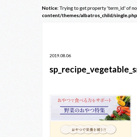
Notice
: Trying to get property 'term_id' of n
content/themes/albatros_child/single.ph
Notice
: Trying to get property 'term_id' of non-obje
line
38
2019.08.06
sp_recipe_vegetable_