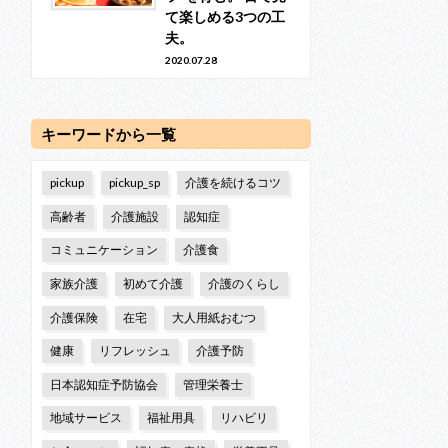
て楽しめる3つの工
夫。
2020.07.28
キーワードから一覧
pickup
pickup_sp
介護を続けるコツ
高齢者
介護施設
認知症
コミュニケーション
介護食
家族介護
初めて介護
介護のくらし
介護保険
在宅
大人用紙おむつ
健康
リフレッシュ
介護予防
日本認知症予防協会
管理栄養士
地域サービス
福祉用具
リハビリ