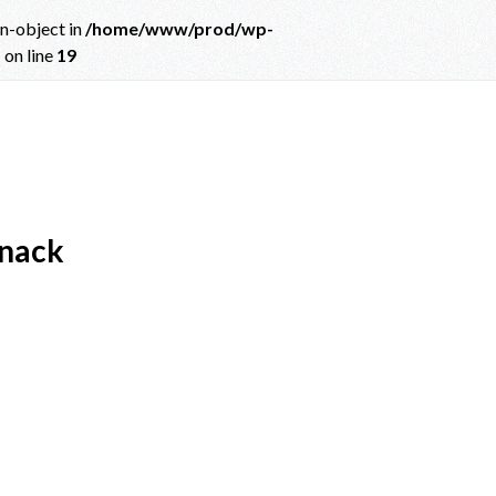
on-object in
/home/www/prod/wp-
p
on line
19
ct in
/home/www/prod/wp-content/themes/albatros_child/single.php
on
snack