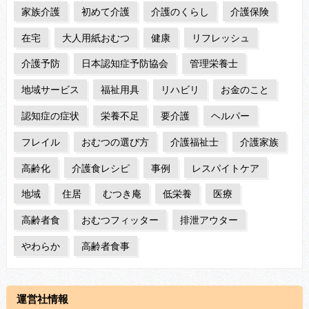
家族介護
初めて介護
介護のくらし
介護保険
在宅
大人用紙おむつ
健康
リフレッシュ
介護予防
日本認知症予防協会
管理栄養士
地域サービス
福祉用具
リハビリ
お金のこと
認知症の症状
栄養不足
要介護
ヘルパー
フレイル
おむつの選び方
介護福祉士
介護家族
高齢化
介護食レシピ
事例
レスパイトケア
地域
住居
むつき庵
低栄養
医療
高齢者食
おむつフィッター
排泄アウター
やわらか
高齢者食事
運営社情報