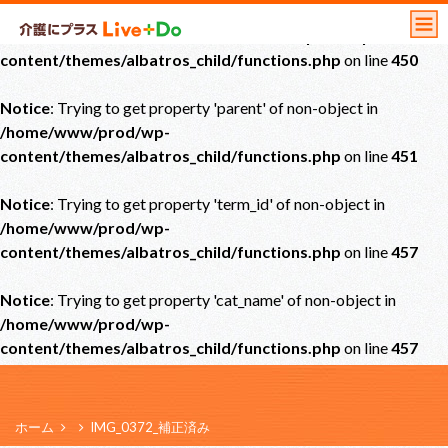
Notice
: Undefined offset: 0 in
/home/www/prod/wp-
content/themes/albatros_child/functions.php
on line
450
Notice
: Trying to get property 'parent' of non-object in
/home/www/prod/wp-
content/themes/albatros_child/functions.php
on line
451
Notice
: Trying to get property 'term_id' of non-object in
/home/www/prod/wp-
content/themes/albatros_child/functions.php
on line
457
Notice
: Trying to get property 'cat_name' of non-object in
/home/www/prod/wp-
content/themes/albatros_child/functions.php
on line
457
ホーム
IMG_0372_補正済み