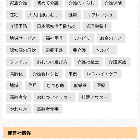
家族介護
初めて介護
介護のくらし
介護保険
在宅
大人用紙おむつ
健康
リフレッシュ
介護予防
日本認知症予防協会
管理栄養士
地域サービス
福祉用具
リハビリ
お金のこと
認知症の症状
栄養不足
要介護
ヘルパー
フレイル
おむつの選び方
介護福祉士
介護家族
高齢化
介護食レシピ
事例
レスパイトケア
地域
住居
むつき庵
低栄養
医療
高齢者食
おむつフィッター
排泄アウター
やわらか
高齢者食事
運営社情報