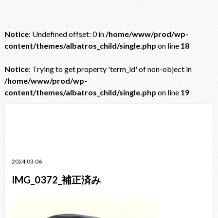
Notice
: Undefined offset: 0 in
/home/www/prod/wp-
content/themes/albatros_child/single.php
on line
18
Notice
: Trying to get property 'term_id' of non-object in
/home/www/prod/wp-
content/themes/albatros_child/single.php
on line
19
Notice
: Trying to get property 'term_id' of non-object in
/home/www/prod/wp-content/themes/albatros_child/single.php
on line
38
2024.03.06
IMG_0372_補正済み