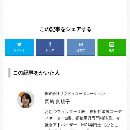
この記事をシェアする
ツイート
シェア
はてブ
送る
この記事をかいた人
株式会社リブドゥコーポレーション
岡崎 真規子
おむつフィッター１級、福祉住環境コーデ
ィネーター2級、福祉用具専門相談員、介
護食アドバイザー、MCI専門士 【ひとこ