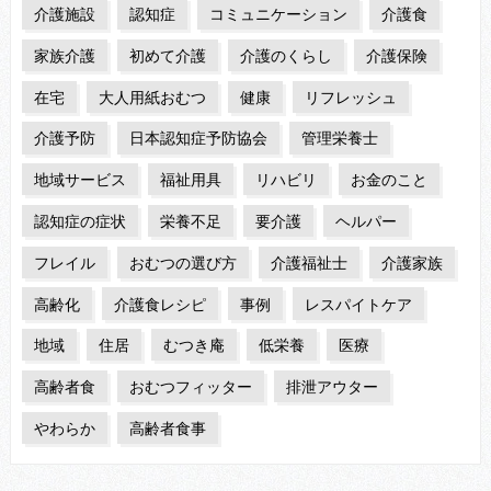
介護施設
認知症
コミュニケーション
介護食
家族介護
初めて介護
介護のくらし
介護保険
在宅
大人用紙おむつ
健康
リフレッシュ
介護予防
日本認知症予防協会
管理栄養士
地域サービス
福祉用具
リハビリ
お金のこと
認知症の症状
栄養不足
要介護
ヘルパー
フレイル
おむつの選び方
介護福祉士
介護家族
高齢化
介護食レシピ
事例
レスパイトケア
地域
住居
むつき庵
低栄養
医療
高齢者食
おむつフィッター
排泄アウター
やわらか
高齢者食事