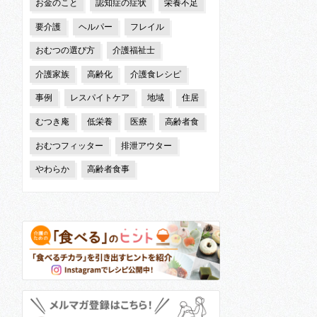
お金のこと
認知症の症状
栄養不足
要介護
ヘルパー
フレイル
おむつの選び方
介護福祉士
介護家族
高齢化
介護食レシピ
事例
レスパイトケア
地域
住居
むつき庵
低栄養
医療
高齢者食
おむつフィッター
排泄アウター
やわらか
高齢者食事