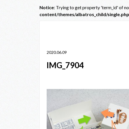
Notice
: Trying to get property 'term_id' of n
content/themes/albatros_child/single.ph
Notice
: Trying to get property 'term_id' of non-obje
line
38
2020.06.09
IMG_7904