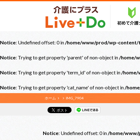
Notice
: Undefined offset: 0 in
/home/www/prod/wp-content/th
Notice
: Trying to get property 'parent' of non-object in
/home/w
Notice
: Trying to get property 'term_id' of non-object in
/home/w
Notice
: Trying to get property 'cat_name' of non-object in
/home
ホーム
IMG_7904
Notice
: Undefined offset: 0 in
/home/www/pr