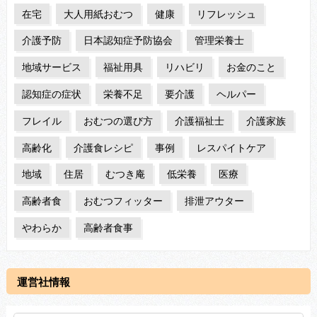
在宅
大人用紙おむつ
健康
リフレッシュ
介護予防
日本認知症予防協会
管理栄養士
地域サービス
福祉用具
リハビリ
お金のこと
認知症の症状
栄養不足
要介護
ヘルパー
フレイル
おむつの選び方
介護福祉士
介護家族
高齢化
介護食レシピ
事例
レスパイトケア
地域
住居
むつき庵
低栄養
医療
高齢者食
おむつフィッター
排泄アウター
やわらか
高齢者食事
運営社情報