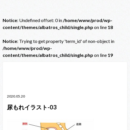
Notice
: Undefined offset: 0 in
/home/www/prod/wp-
content/themes/albatros_child/single.php
on line
18
Notice
: Trying to get property 'term_id' of non-object in
/home/www/prod/wp-
content/themes/albatros_child/single.php
on line
19
Notice
: Trying to get property 'term_id' of non-object in
/home/www/prod/wp-content/themes/albatros_child/single.php
on line
38
2020.05.20
尿もれイラスト-03