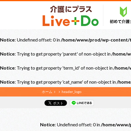
Notice
: Undefined offset: 0 in
/home/www/prod/wp-content/th
Notice
: Trying to get property 'parent' of non-object in
/home/w
Notice
: Trying to get property 'term_id' of non-object in
/home/w
Notice
: Trying to get property 'cat_name' of non-object in
/home
ホーム
header_logo
Notice
: Undefined offset: 0 in
/home/www/pr