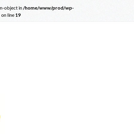
on-object in
/home/www/prod/wp-
p
on line
19
ct in
/home/www/prod/wp-content/themes/albatros_child/single.php
on