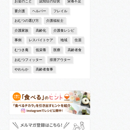
お金のこと
認知症の症状
栄養不足
要介護
ヘルパー
フレイル
おむつの選び方
介護福祉士
介護家族
高齢化
介護食レシピ
事例
レスパイトケア
地域
住居
むつき庵
低栄養
医療
高齢者食
おむつフィッター
排泄アウター
やわらか
高齢者食事