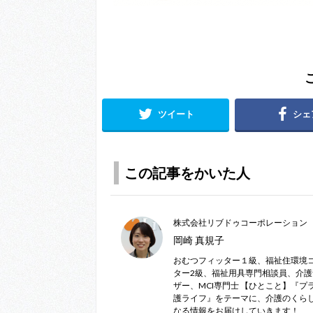
ツイート
シェ
この記事をかいた人
株式会社リブドゥコーポレーション
岡崎 真規子
おむつフィッター１級、福祉住環境
ター2級、福祉用具専門相談員、介
ザー、MCI専門士 【ひとこと】『プ
護ライフ』をテーマに、介護のくら
なる情報をお届けしていきます！