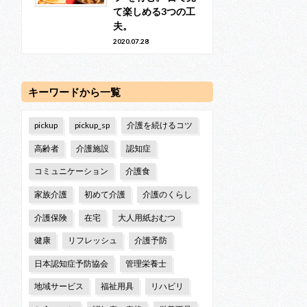
て楽しめる3つの工
夫。
2020.07.28
キーワードから一覧
pickup
pickup_sp
介護を続けるコツ
高齢者
介護施設
認知症
コミュニケーション
介護食
家族介護
初めて介護
介護のくらし
介護保険
在宅
大人用紙おむつ
健康
リフレッシュ
介護予防
日本認知症予防協会
管理栄養士
地域サービス
福祉用具
リハビリ