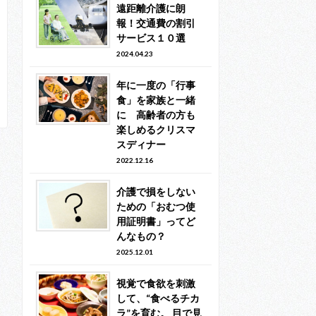
遠距離介護に朗
報！交通費の割引
サービス１０選
2024.04.23
年に一度の「行事
食」を家族と一緒
に 高齢者の方も
楽しめるクリスマ
スディナー
2022.12.16
介護で損をしない
ための「おむつ使
用証明書」ってど
んなもの？
2025.12.01
視覚で食欲を刺激
して、“食べるチカ
ラ”を育む。 目で見