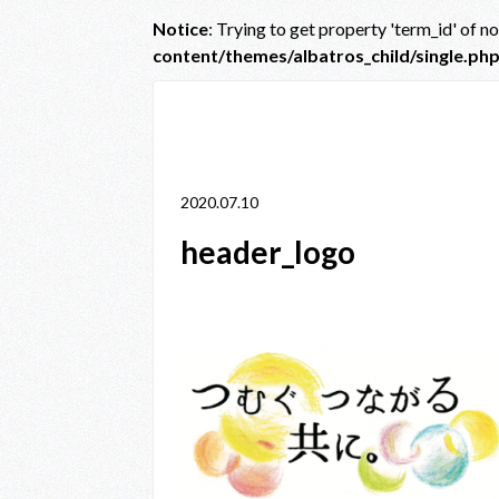
Notice
: Trying to get property 'term_id' of n
content/themes/albatros_child/single.ph
Notice
: Trying to get property 'term_id' of non-obje
line
38
2020.07.10
header_logo