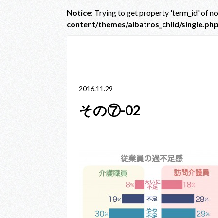
Notice
: Trying to get property 'term_id' of n
content/themes/albatros_child/single.ph
Notice
: Trying to get property 'term_id' of non-obje
line
38
2016.11.29
その⑦-02