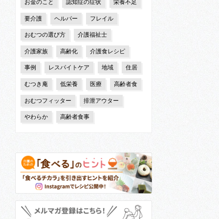
お金のこと
認知症の症状
栄養不足
要介護
ヘルパー
フレイル
おむつの選び方
介護福祉士
介護家族
高齢化
介護食レシピ
事例
レスパイトケア
地域
住居
むつき庵
低栄養
医療
高齢者食
おむつフィッター
排泄アウター
やわらか
高齢者食事