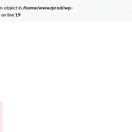
on-object in
/home/www/prod/wp-
p
on line
19
ct in
/home/www/prod/wp-content/themes/albatros_child/single.php
on