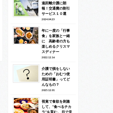
遠距離介護に朗
報！交通費の割引
サービス１０選
2024.04.23
年に一度の「行事
食」を家族と一緒
に 高齢者の方も
楽しめるクリスマ
スディナー
2022.12.16
介護で損をしない
ための「おむつ使
用証明書」ってど
んなもの？
2025.12.01
視覚で食欲を刺激
して、“食べるチカ
ラ”を育む。 目で見