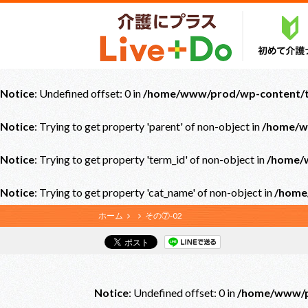
Notice
: Undefined offset: 0 in
/home/www/prod/wp-content/th
Notice
: Trying to get property 'parent' of non-object in
/home/w
Notice
: Trying to get property 'term_id' of non-object in
/home/w
Notice
: Trying to get property 'cat_name' of non-object in
/home
ホーム
その⑦-02
Notice
: Undefined offset: 0 in
/home/www/pr