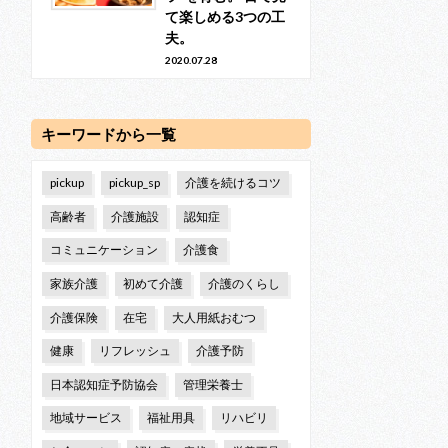
て楽しめる3つの工
夫。
2020.07.28
キーワードから一覧
pickup
pickup_sp
介護を続けるコツ
高齢者
介護施設
認知症
コミュニケーション
介護食
家族介護
初めて介護
介護のくらし
介護保険
在宅
大人用紙おむつ
健康
リフレッシュ
介護予防
日本認知症予防協会
管理栄養士
地域サービス
福祉用具
リハビリ