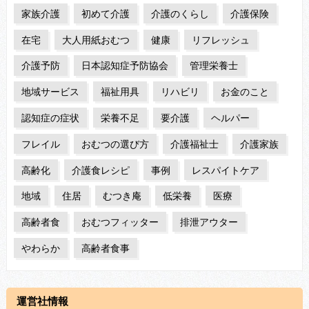
家族介護
初めて介護
介護のくらし
介護保険
在宅
大人用紙おむつ
健康
リフレッシュ
介護予防
日本認知症予防協会
管理栄養士
地域サービス
福祉用具
リハビリ
お金のこと
認知症の症状
栄養不足
要介護
ヘルパー
フレイル
おむつの選び方
介護福祉士
介護家族
高齢化
介護食レシピ
事例
レスパイトケア
地域
住居
むつき庵
低栄養
医療
高齢者食
おむつフィッター
排泄アウター
やわらか
高齢者食事
運営社情報