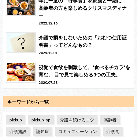
年に一度の「行事食」を家族と一緒に
高齢者の方も楽しめるクリスマスディナ
ー
2022.12.16
介護で損をしないための「おむつ使用証
明書」ってどんなもの？
2025.12.01
視覚で食欲を刺激して、“食べるチカラ”を
育む。 目で見て楽しめる3つの工夫。
2020.07.28
キーワードから一覧
pickup
pickup_sp
介護を続けるコツ
高齢者
介護施設
認知症
コミュニケーション
介護食