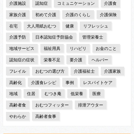
介護施設
認知症
コミュニケーション
介護食
家族介護
初めて介護
介護のくらし
介護保険
在宅
大人用紙おむつ
健康
リフレッシュ
介護予防
日本認知症予防協会
管理栄養士
地域サービス
福祉用具
リハビリ
お金のこと
認知症の症状
栄養不足
要介護
ヘルパー
フレイル
おむつの選び方
介護福祉士
介護家族
高齢化
介護食レシピ
事例
レスパイトケア
地域
住居
むつき庵
低栄養
医療
高齢者食
おむつフィッター
排泄アウター
やわらか
高齢者食事