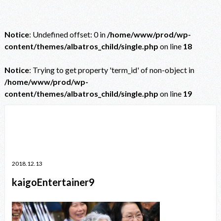
Notice
: Undefined offset: 0 in
/home/www/prod/wp-
content/themes/albatros_child/single.php
on line
18
Notice
: Trying to get property 'term_id' of non-object in
/home/www/prod/wp-
content/themes/albatros_child/single.php
on line
19
Notice
: Trying to get property 'term_id' of non-object in
/home/www/prod/wp-content/themes/albatros_child/single.php
on line
38
2018.12.13
kaigoEntertainer9