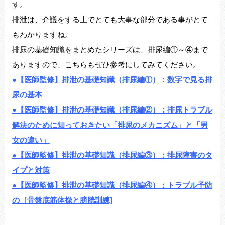
す。
排泄は、介護をする上でとても大事な部分である事がとて
もわかりますね。
排尿の基礎知識をまとめたシリーズは、排尿編①～④まで
ありますので、こちらもぜひ参考にしてみてください。
●【医師監修】排泄の基礎知識（排尿編①）：数字で見る排
尿の基本
●【医師監修】排泄の基礎知識（排尿編②）：排尿トラブル
解決のために知っておきたい「排尿のメカニズム」と「男
女の違い」
●【医師監修】排泄の基礎知識（排尿編③）：排尿障害のタ
イプと対策
●【医師監修】排泄の基礎知識（排尿編④）：トラブル予防
の［骨盤底筋体操と膀胱訓練]