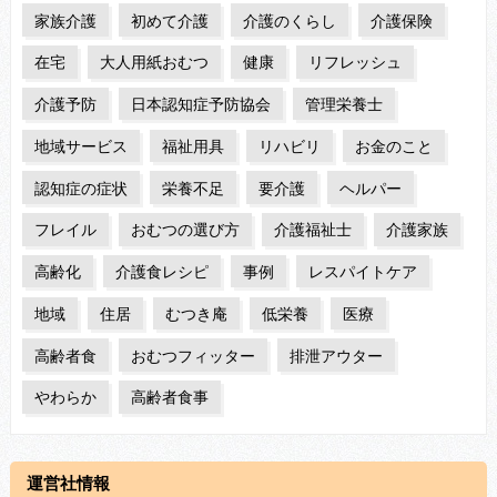
家族介護
初めて介護
介護のくらし
介護保険
在宅
大人用紙おむつ
健康
リフレッシュ
介護予防
日本認知症予防協会
管理栄養士
地域サービス
福祉用具
リハビリ
お金のこと
認知症の症状
栄養不足
要介護
ヘルパー
フレイル
おむつの選び方
介護福祉士
介護家族
高齢化
介護食レシピ
事例
レスパイトケア
地域
住居
むつき庵
低栄養
医療
高齢者食
おむつフィッター
排泄アウター
やわらか
高齢者食事
運営社情報