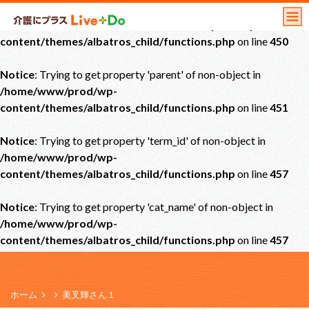
Notice
: Undefined offset: 0 in
/home/www/prod/wp-
content/themes/albatros_child/functions.php
on line
450
Notice
: Trying to get property 'parent' of non-object in
/home/www/prod/wp-
content/themes/albatros_child/functions.php
on line
451
Notice
: Trying to get property 'term_id' of non-object in
/home/www/prod/wp-
content/themes/albatros_child/functions.php
on line
457
Notice
: Trying to get property 'cat_name' of non-object in
/home/www/prod/wp-
content/themes/albatros_child/functions.php
on line
457
ホーム
美叉輝さん１