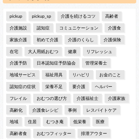
pickup
pickup_sp
介護を続けるコツ
高齢者
介護施設
認知症
コミュニケーション
介護食
家族介護
初めて介護
介護のくらし
介護保険
在宅
大人用紙おむつ
健康
リフレッシュ
介護予防
日本認知症予防協会
管理栄養士
地域サービス
福祉用具
リハビリ
お金のこと
認知症の症状
栄養不足
要介護
ヘルパー
フレイル
おむつの選び方
介護福祉士
介護家族
高齢化
介護食レシピ
事例
レスパイトケア
地域
住居
むつき庵
低栄養
医療
高齢者食
おむつフィッター
排泄アウター