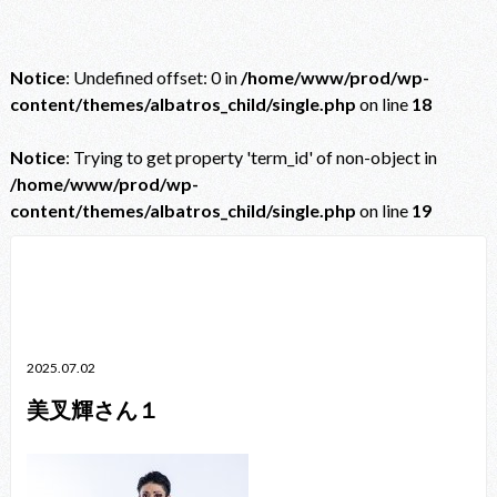
Notice
: Undefined offset: 0 in
/home/www/prod/wp-
content/themes/albatros_child/single.php
on line
18
Notice
: Trying to get property 'term_id' of non-object in
/home/www/prod/wp-
content/themes/albatros_child/single.php
on line
19
Notice
: Trying to get property 'term_id' of non-object in
/home/www/prod/wp-content/themes/albatros_child/single.php
on line
38
2025.07.02
美叉輝さん１