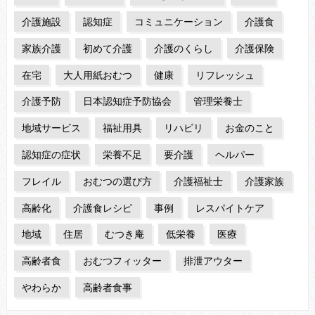
介護施設
認知症
コミュニケーション
介護食
家族介護
初めて介護
介護のくらし
介護保険
在宅
大人用紙おむつ
健康
リフレッシュ
介護予防
日本認知症予防協会
管理栄養士
地域サービス
福祉用具
リハビリ
お金のこと
認知症の症状
栄養不足
要介護
ヘルパー
フレイル
おむつの選び方
介護福祉士
介護家族
高齢化
介護食レシピ
事例
レスパイトケア
地域
住居
むつき庵
低栄養
医療
高齢者食
おむつフィッター
排泄アウター
やわらか
高齢者食事