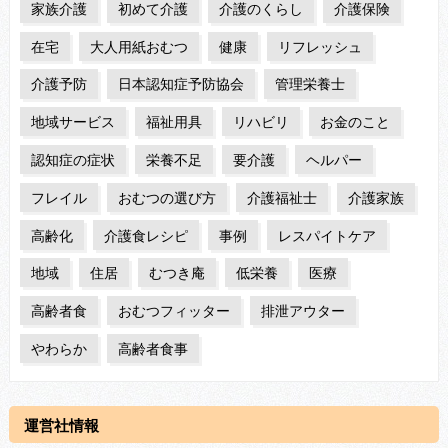
家族介護
初めて介護
介護のくらし
介護保険
在宅
大人用紙おむつ
健康
リフレッシュ
介護予防
日本認知症予防協会
管理栄養士
地域サービス
福祉用具
リハビリ
お金のこと
認知症の症状
栄養不足
要介護
ヘルパー
フレイル
おむつの選び方
介護福祉士
介護家族
高齢化
介護食レシピ
事例
レスパイトケア
地域
住居
むつき庵
低栄養
医療
高齢者食
おむつフィッター
排泄アウター
やわらか
高齢者食事
運営社情報