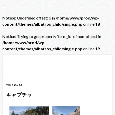
Notice
: Undefined offset: 0 in
/home/www/prod/wp-
content/themes/albatros_child/single.php
on line
18
Notice
: Trying to get property 'term_id' of non-object in
/home/www/prod/wp-
content/themes/albatros_child/single.php
on line
19
Notice
: Trying to get property 'term_id' of non-object in
/home/www/prod/wp-content/themes/albatros_child/single.php
on line
38
2021.06.14
キャプチャ