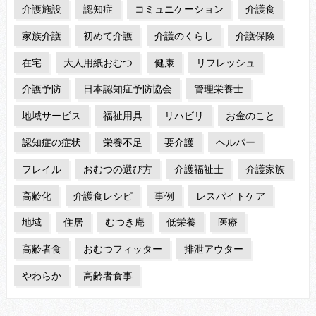
介護施設
認知症
コミュニケーション
介護食
家族介護
初めて介護
介護のくらし
介護保険
在宅
大人用紙おむつ
健康
リフレッシュ
介護予防
日本認知症予防協会
管理栄養士
地域サービス
福祉用具
リハビリ
お金のこと
認知症の症状
栄養不足
要介護
ヘルパー
フレイル
おむつの選び方
介護福祉士
介護家族
高齢化
介護食レシピ
事例
レスパイトケア
地域
住居
むつき庵
低栄養
医療
高齢者食
おむつフィッター
排泄アウター
やわらか
高齢者食事