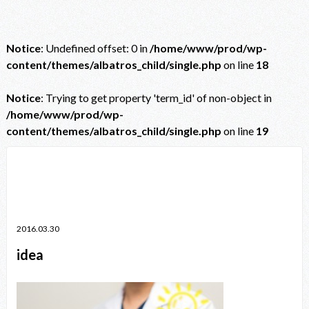
Notice
: Undefined offset: 0 in
/home/www/prod/wp-
content/themes/albatros_child/single.php
on line
18
Notice
: Trying to get property 'term_id' of non-object in
/home/www/prod/wp-
content/themes/albatros_child/single.php
on line
19
Notice
: Trying to get property 'term_id' of non-object in
/home/www/prod/wp-content/themes/albatros_child/single.php
on line
38
2016.03.30
idea