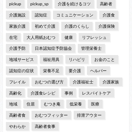
pickup
pickup_sp
介護を続けるコツ
高齢者
介護施設
認知症
コミュニケーション
介護食
家族介護
初めて介護
介護のくらし
介護保険
在宅
大人用紙おむつ
健康
リフレッシュ
介護予防
日本認知症予防協会
管理栄養士
地域サービス
福祉用具
リハビリ
お金のこと
認知症の症状
栄養不足
要介護
ヘルパー
フレイル
おむつの選び方
介護福祉士
介護家族
高齢化
介護食レシピ
事例
レスパイトケア
地域
住居
むつき庵
低栄養
医療
高齢者食
おむつフィッター
排泄アウター
やわらか
高齢者食事