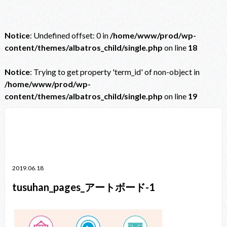
Notice
: Undefined offset: 0 in
/home/www/prod/wp-
content/themes/albatros_child/single.php
on line
18
Notice
: Trying to get property 'term_id' of non-object in
/home/www/prod/wp-
content/themes/albatros_child/single.php
on line
19
Notice
: Trying to get property 'term_id' of non-object in
/home/www/prod/wp-content/themes/albatros_child/single.php
on line
38
2019.06.18
tusuhan_pages_アートボード-1