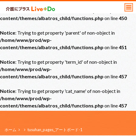
Notice
: Undefined offset: 0 in
/home/www/prod/wp-
content/themes/albatros_child/functions.php
on line
450
Notice
: Trying to get property 'parent' of non-object in
/home/www/prod/wp-
content/themes/albatros_child/functions.php
on line
451
Notice
: Trying to get property 'term_id' of non-object in
/home/www/prod/wp-
content/themes/albatros_child/functions.php
on line
457
Notice
: Trying to get property 'cat_name' of non-object in
/home/www/prod/wp-
content/themes/albatros_child/functions.php
on line
457
ホーム
tusuhan_pages_アートボード-1