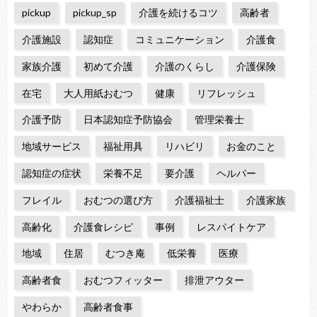
pickup
pickup_sp
介護を続けるコツ
高齢者
介護施設
認知症
コミュニケーション
介護食
家族介護
初めて介護
介護のくらし
介護保険
在宅
大人用紙おむつ
健康
リフレッシュ
介護予防
日本認知症予防協会
管理栄養士
地域サービス
福祉用具
リハビリ
お金のこと
認知症の症状
栄養不足
要介護
ヘルパー
フレイル
おむつの選び方
介護福祉士
介護家族
高齢化
介護食レシピ
事例
レスパイトケア
地域
住居
むつき庵
低栄養
医療
高齢者食
おむつフィッター
排泄アウター
やわらか
高齢者食事