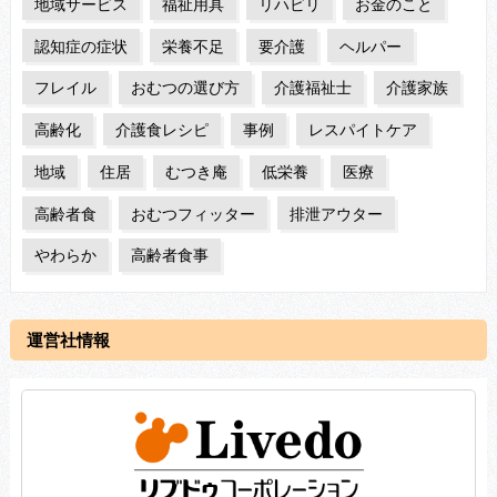
地域サービス
福祉用具
リハビリ
お金のこと
認知症の症状
栄養不足
要介護
ヘルパー
フレイル
おむつの選び方
介護福祉士
介護家族
高齢化
介護食レシピ
事例
レスパイトケア
地域
住居
むつき庵
低栄養
医療
高齢者食
おむつフィッター
排泄アウター
やわらか
高齢者食事
運営社情報