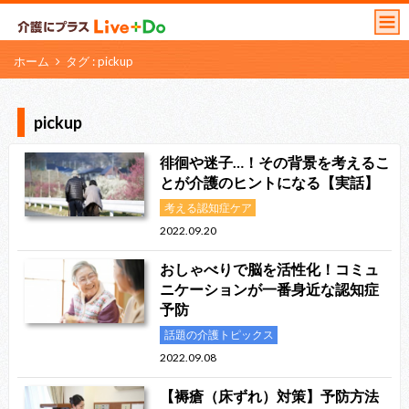
ホーム
タグ : pickup
pickup
徘徊や迷子…！その背景を考えるこ
とが介護のヒントになる【実話】
考える認知症ケア
2022.09.20
おしゃべりで脳を活性化！コミュ
ニケーションが一番身近な認知症
予防
話題の介護トピックス
2022.09.08
【褥瘡（床ずれ）対策】予防方法