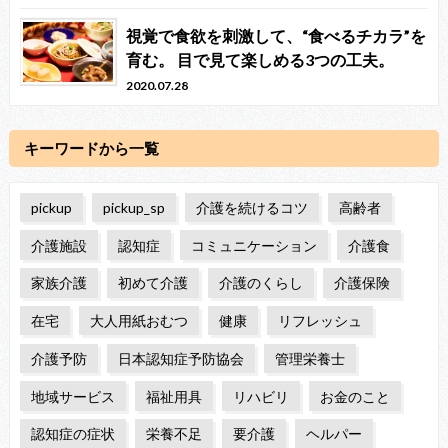
視覚で食欲を刺激して、“食べるチカラ”を
育む。 目で見て楽しめる3つの工夫。
2020.07.28
キーワードから一覧
pickup
pickup_sp
介護を続けるコツ
高齢者
介護施設
認知症
コミュニケーション
介護食
家族介護
初めて介護
介護のくらし
介護保険
在宅
大人用紙おむつ
健康
リフレッシュ
介護予防
日本認知症予防協会
管理栄養士
地域サービス
福祉用具
リハビリ
お金のこと
認知症の症状
栄養不足
要介護
ヘルパー