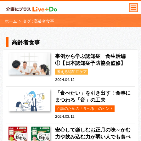
ホーム
タグ : 高齢者食事
高齢者食事
事例から学ぶ認知症 食生活編
①【日本認知症予防協会監修】
考える認知症ケア
2024.04.12
「食べたい」を引き出す！食事に
まつわる「音」の工夫
介護のための「食べる」のヒント
2024.03.12
安心して楽しむお正月の味～かむ
力や飲み込む力が弱い人でも食べ