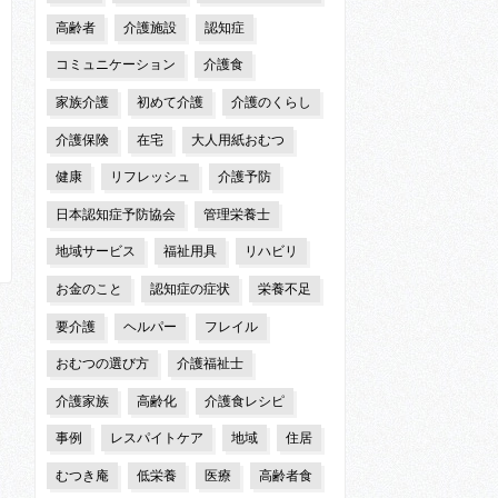
高齢者
介護施設
認知症
コミュニケーション
介護食
家族介護
初めて介護
介護のくらし
介護保険
在宅
大人用紙おむつ
健康
リフレッシュ
介護予防
日本認知症予防協会
管理栄養士
地域サービス
福祉用具
リハビリ
お金のこと
認知症の症状
栄養不足
要介護
ヘルパー
フレイル
おむつの選び方
介護福祉士
介護家族
高齢化
介護食レシピ
事例
レスパイトケア
地域
住居
むつき庵
低栄養
医療
高齢者食