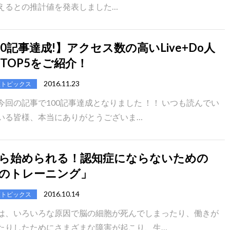
えるとの推計値を発表しました…
00記事達成!】アクセス数の高いLive+Do人
 TOP5をご紹介！
2016.11.23
護トピックス
今回の記事で100記事達成となりました ！！ いつも読んでい
いる皆様、本当にありがとうございま…
ら始められる！認知症にならないための
のトレーニング」
2016.10.14
護トピックス
は、いろいろな原因で脳の細胞が死んでしまったり、働きが
たりしたためにさまざまな障害が起こり、生…