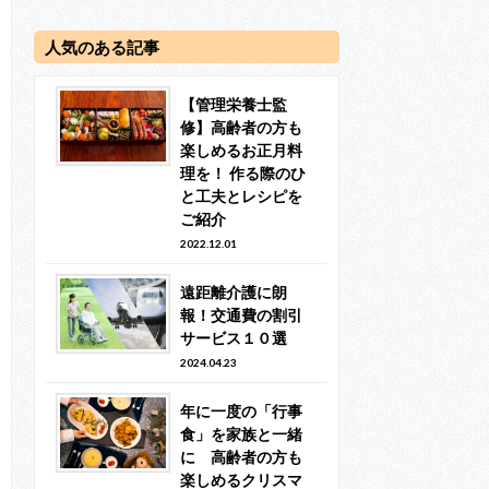
人気のある記事
【管理栄養士監
修】高齢者の方も
楽しめるお正月料
理を！ 作る際のひ
と工夫とレシピを
ご紹介
2022.12.01
遠距離介護に朗
報！交通費の割引
サービス１０選
2024.04.23
年に一度の「行事
食」を家族と一緒
に 高齢者の方も
楽しめるクリスマ