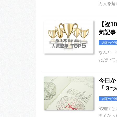
万人を超
【祝1
気記事
話題の介
なんと、
ただいて
今日か
「３つ
話題の介
認知症と
悪くなっ