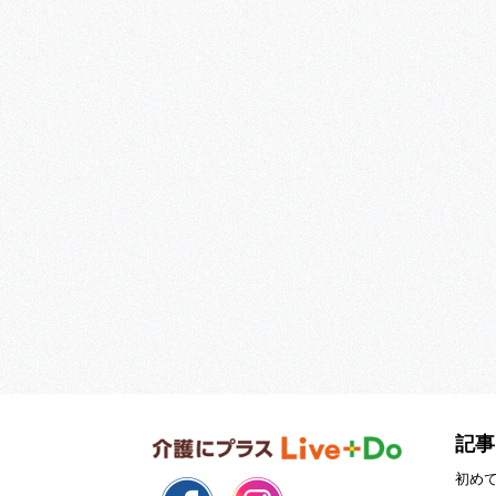
記事
初め