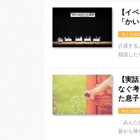
【イベ
「かい
考える認
介護する
相談した
【実話
なぐ考
た息子
考える認
「あんた
族から発