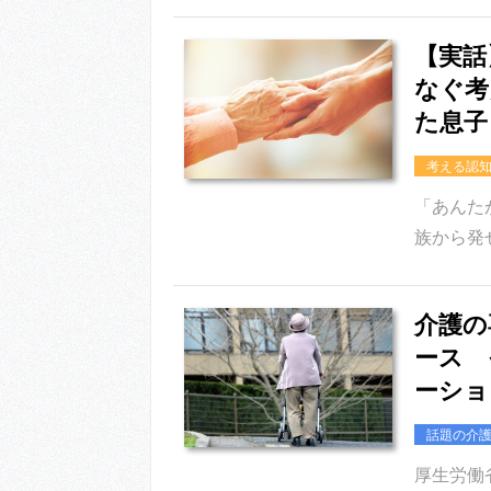
【実話
なぐ考
た息子
考える認
「あんた
族から発
介護の
ース 
ーショ
話題の介
厚生労働省