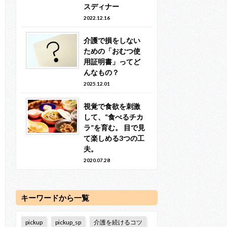
スディナー
2022.12.16
介護で損をしない
ための「おむつ使
用証明書」ってど
んなもの？
2025.12.01
視覚で食欲を刺激
して、“食べるチカ
ラ”を育む。 目で見
て楽しめる3つの工
夫。
2020.07.28
キーワードから一覧
pickup
pickup_sp
介護を続けるコツ