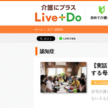
ホーム
タグ : 認知症
認知症
【実話
する母
考える認
在宅介護
ない人も