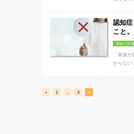
認知症
こと。
初めて介
「家族が
からない
<
1
…
3
4