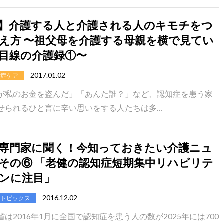
】介護する人と介護される人のキモチをつ
え方 〜祖父母を介護する母親を横で見てい
目線の介護録①〜
2017.01.02
知症ケア
が私のお金を盗んだ」「あんた誰？」など、認知症を患う家
せられるひと言に辛い思いをする人たちは多…
専門家に聞く！今知っておきたい介護ニュ
その⑥ 「老健の認知症短期集中リハビリテ
ンに注目」
2016.12.02
護トピックス
は2016年1月に全国で認知症を患う人の数が2025年には700