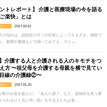
ントレポート】 介護と医療現場の今を語る
ご楽快」とは
2017.03.01
知症ケア
人の悩みは、認知症の方々の症状によってさまざま。病院で
り、新聞や書籍などで調べてみても、マニュ…
】介護する人と介護される人のキモチをつ
え方 〜祖父母を介護する母親を横で見てい
目線の介護録②〜
2017.01.20
知症ケア
が私のお金を盗んだ」「あんた誰？」など、認知症を患う家
せられるひと言に辛い思いをする人たちは多…