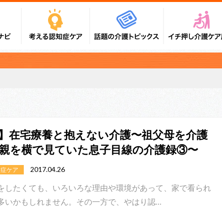
】在宅療養と抱えない介護〜祖父母を介護
親を横で見ていた息子目線の介護録③〜
2017.04.26
知症ケア
をしたくても、いろいろな理由や環境があって、家で看られ
多いかもしれません。その一方で、やはり認…