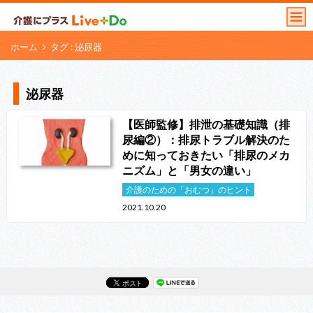
ホーム
タグ : 泌尿器
泌尿器
【医師監修】排泄の基礎知識（排
尿編②）：排尿トラブル解決のた
めに知っておきたい「排尿のメカ
ニズム」と「男女の違い」
介護のための「おむつ」のヒント
2021.10.20