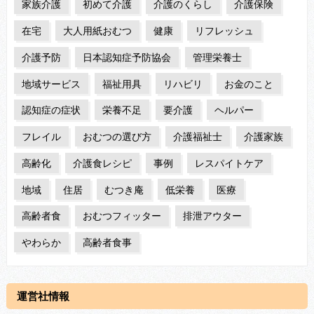
家族介護
初めて介護
介護のくらし
介護保険
在宅
大人用紙おむつ
健康
リフレッシュ
介護予防
日本認知症予防協会
管理栄養士
地域サービス
福祉用具
リハビリ
お金のこと
認知症の症状
栄養不足
要介護
ヘルパー
フレイル
おむつの選び方
介護福祉士
介護家族
高齢化
介護食レシピ
事例
レスパイトケア
地域
住居
むつき庵
低栄養
医療
高齢者食
おむつフィッター
排泄アウター
やわらか
高齢者食事
運営社情報