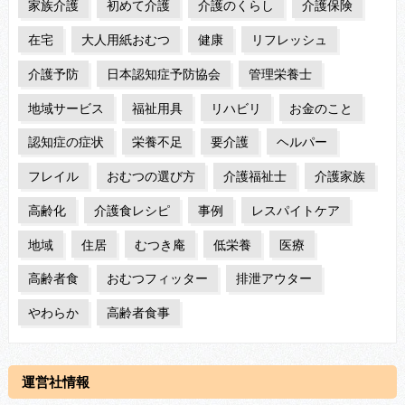
家族介護
初めて介護
介護のくらし
介護保険
在宅
大人用紙おむつ
健康
リフレッシュ
介護予防
日本認知症予防協会
管理栄養士
地域サービス
福祉用具
リハビリ
お金のこと
認知症の症状
栄養不足
要介護
ヘルパー
フレイル
おむつの選び方
介護福祉士
介護家族
高齢化
介護食レシピ
事例
レスパイトケア
地域
住居
むつき庵
低栄養
医療
高齢者食
おむつフィッター
排泄アウター
やわらか
高齢者食事
運営社情報