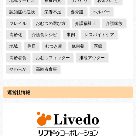
地域サービス
福祉用具
リハビリ
お金のこと
認知症の症状
栄養不足
要介護
ヘルパー
フレイル
おむつの選び方
介護福祉士
介護家族
高齢化
介護食レシピ
事例
レスパイトケア
地域
住居
むつき庵
低栄養
医療
高齢者食
おむつフィッター
排泄アウター
やわらか
高齢者食事
運営社情報