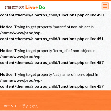
Notice
: Undefined offset: 0 in
/home/www/prod/wp-
content/themes/albatros_child/functions.php
on line
450
Notice
: Trying to get property 'parent' of non-object in
/home/www/prod/wp-
content/themes/albatros_child/functions.php
on line
451
Notice
: Trying to get property 'term_id' of non-object in
/home/www/prod/wp-
content/themes/albatros_child/functions.php
on line
457
Notice
: Trying to get property 'cat_name' of non-object in
/home/www/prod/wp-
content/themes/albatros_child/functions.php
on line
457
ホーム
芋ようかん