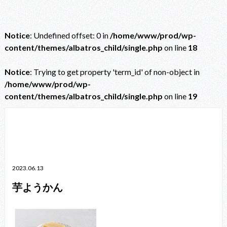
Notice
: Undefined offset: 0 in
/home/www/prod/wp-
content/themes/albatros_child/single.php
on line
18
Notice
: Trying to get property 'term_id' of non-object in
/home/www/prod/wp-
content/themes/albatros_child/single.php
on line
19
Notice
: Trying to get property 'term_id' of non-object in
/home/www/prod/wp-content/themes/albatros_child/single.php
on line
38
2023.06.13
芋ようかん