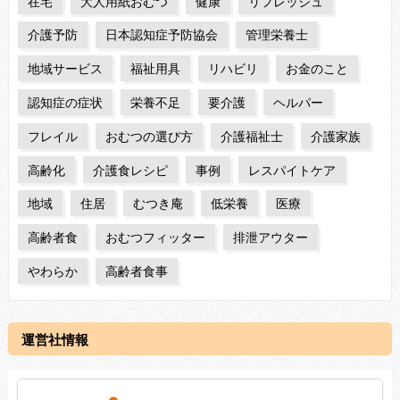
在宅
大人用紙おむつ
健康
リフレッシュ
介護予防
日本認知症予防協会
管理栄養士
地域サービス
福祉用具
リハビリ
お金のこと
認知症の症状
栄養不足
要介護
ヘルパー
フレイル
おむつの選び方
介護福祉士
介護家族
高齢化
介護食レシピ
事例
レスパイトケア
地域
住居
むつき庵
低栄養
医療
高齢者食
おむつフィッター
排泄アウター
やわらか
高齢者食事
運営社情報